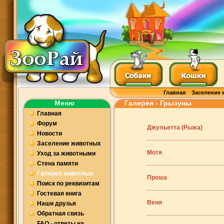
Главная
Заселение 
Меню
Галерея - Грызуны
Главная
Форум
Джульетта (Рыжа)
Новости
Заселение животных
Мотя
Уход за животными
Стена памяти
Галерея животных
Проша
Поиск по реквизитам
Гостевая книга
Веня
Наши друзья
Обратная связь
FAQ - ответы на