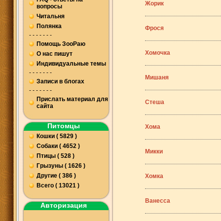
Жорик
вопросы
Читальня
Полянка
Фрося
- - - - - - -
Помощь ЗооРаю
Хомочка
О нас пишут
Индивидуальные темы
- - - - - - -
Мишаня
Записи в блогах
- - - - - - -
Прислать материал для
Стеша
сайта
Питомцы
Хома
Кошки ( 5829 )
Собаки ( 4652 )
Микки
Птицы ( 528 )
Грызуны ( 1626 )
Другие ( 386 )
Хомка
Всего ( 13021 )
Ванесса
Авторизация