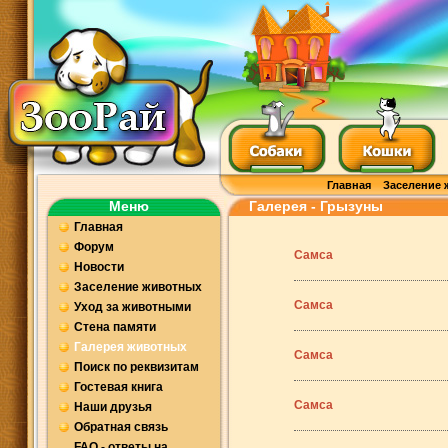
Главная
Заселение 
Меню
Галерея - Грызуны
Главная
Форум
Самса
Новости
Заселение животных
Самса
Уход за животными
Стена памяти
Галерея животных
Самса
Поиск по реквизитам
Гостевая книга
Самса
Наши друзья
Обратная связь
FAQ - ответы на