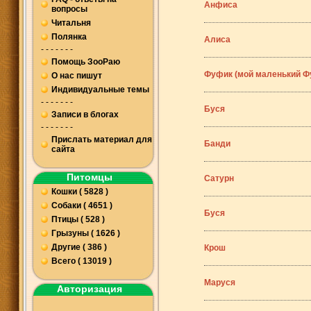
Анфиса
вопросы
Читальня
Полянка
Алиса
- - - - - - -
Помощь ЗооРаю
Фуфик (мой маленький Фу
О нас пишут
Индивидуальные темы
- - - - - - -
Буся
Записи в блогах
- - - - - - -
Прислать материал для
Банди
сайта
Питомцы
Сатурн
Кошки ( 5828 )
Собаки ( 4651 )
Буся
Птицы ( 528 )
Грызуны ( 1626 )
Другие ( 386 )
Крош
Всего ( 13019 )
Маруся
Авторизация