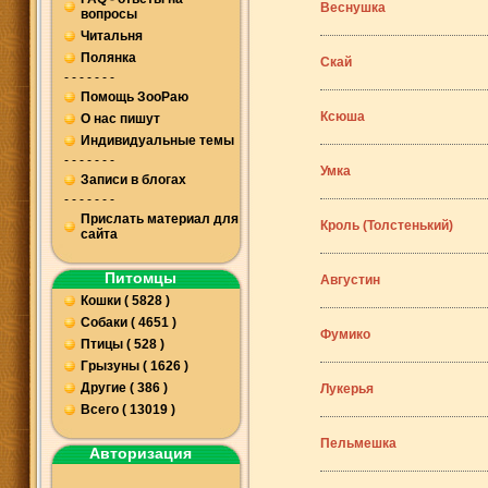
Веснушка
вопросы
Читальня
Полянка
Скай
- - - - - - -
Помощь ЗооРаю
Ксюша
О нас пишут
Индивидуальные темы
- - - - - - -
Умка
Записи в блогах
- - - - - - -
Прислать материал для
Кроль (Толстенький)
сайта
Питомцы
Августин
Кошки ( 5828 )
Собаки ( 4651 )
Фумико
Птицы ( 528 )
Грызуны ( 1626 )
Другие ( 386 )
Лукерья
Всего ( 13019 )
Пельмешка
Авторизация