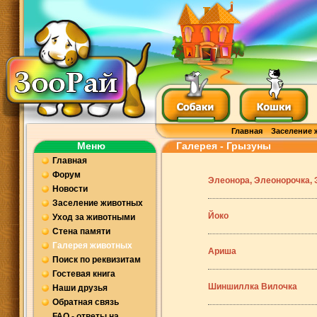
Главная
Заселение 
Меню
Галерея - Грызуны
Главная
Форум
Элеонора, Элеонорочка, 
Новости
Заселение животных
Йоко
Уход за животными
Стена памяти
Галерея животных
Ариша
Поиск по реквизитам
Гостевая книга
Шиншиллка Вилочка
Наши друзья
Обратная связь
FAQ - ответы на