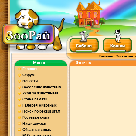
Главная
Заселение 
Меню
Эвочка
Главная
Форум
Новости
Заселение животных
Уход за животными
Стена памяти
Галерея животных
Поиск по реквизитам
Гостевая книга
Наши друзья
Обратная связь
FAQ - ответы на