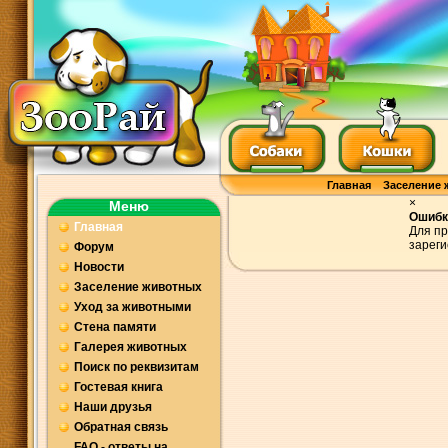
Главная
Заселение 
×
Меню
Ошибк
Главная
Для пр
зареги
Форум
Новости
Заселение животных
Уход за животными
Стена памяти
Галерея животных
Поиск по реквизитам
Гостевая книга
Наши друзья
Обратная связь
FAQ - ответы на