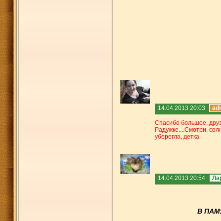
14.04.2013 20:03
adi
Спасибо большое, друзь
Радужке....Смотри, солн
уберегла, детка
14.04.2013 20:54
Ла
В ПАМЯ