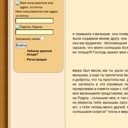
Имя пользователя или адрес
эл.почты
Пароль
я привыкла к малышке. она появи
была подарком моему другу. она 
Запомнить меня
она как грудничок - беспомощная и
Войти
сказали, что моего солнышка боль
Забыли данные
ее тельце!!!! Господь хранит мою
входа?
Регистрация
вчера был месяц как ты ушла на
малышка. а еще ты прилетела бабо
и доброты, что ты простила нас. 
не заглянуть в эти огромные пе
прокручиваю в памяти наши с тобой
моя маленькая!я представляю, к
на Радугу... солнышко мое, я так
не уберегла тебя, малышка. прост
кот. у тебя теперь много друзей
солнышком согрета!" тепла и мир