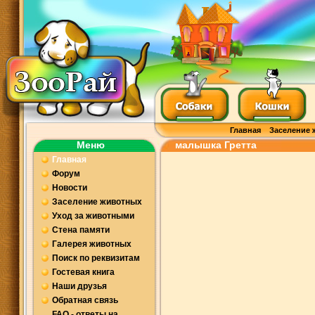
Главная
Заселение 
Меню
малышка Гретта
Главная
Форум
Новости
Заселение животных
Уход за животными
Стена памяти
Галерея животных
Поиск по реквизитам
Гостевая книга
Наши друзья
Обратная связь
FAQ - ответы на