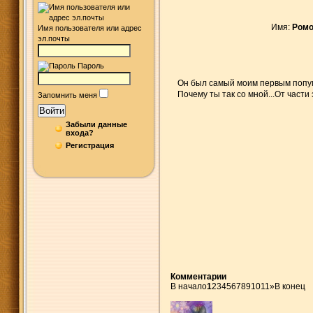
Имя:
Ром
Имя пользователя или адрес
эл.почты
Пароль
Он был самый моим первым попуга
Почему ты так со мной...От части 
Запомнить меня
Войти
Забыли данные
входа?
Регистрация
Комментарии
В начало
1
2
3
4
5
6
7
8
9
10
11
»
В конец