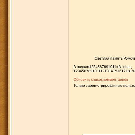
Светлая память Ромочк
В начало
1
2
3
4
5
6
7
8
9
10
11
»
В конец
1
2
3
4
5
6
7
8
9
10
11
12
13
14
15
16
17
18
19
Обновить список комментариев
Только зарегистрированные пользо