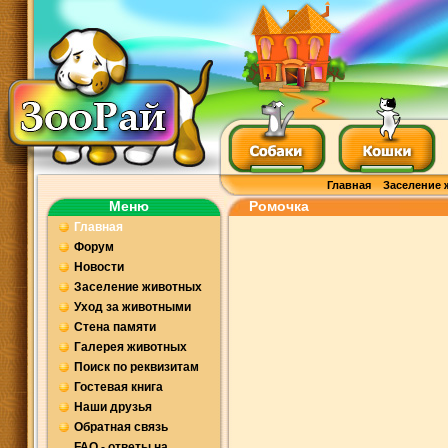
Главная
Заселение 
Меню
Ромочка
Главная
Форум
Новости
Заселение животных
Уход за животными
Стена памяти
Галерея животных
Поиск по реквизитам
Гостевая книга
Наши друзья
Обратная связь
FAQ - ответы на