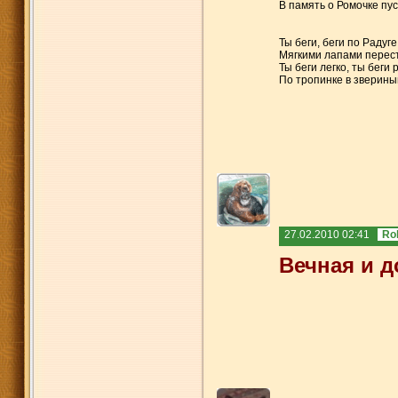
В память о Ромочке пус
Ты беги, беги по Радуге
Мягкими лапами перес
Ты беги легко, ты беги 
По тропинке в зверины
27.02.2010 02:41
Ro
Вечная и 