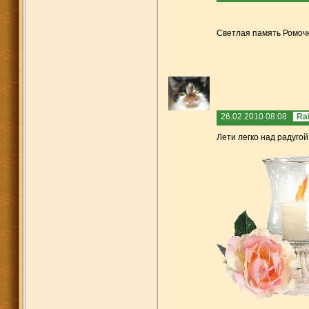
Светлая память Ромоч
26.02.2010 08:08
Rai
Лети легко над радугой