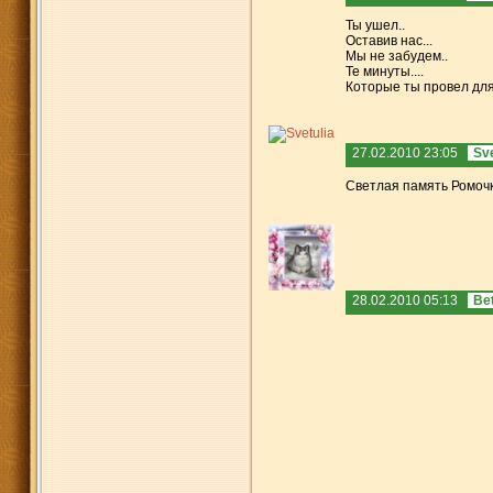
Ты ушел..
Оставив нас...
Мы не забудем..
Те минуты....
Которые ты провел для 
27.02.2010 23:05
Sve
Светлая память Ромочк
28.02.2010 05:13
Bet