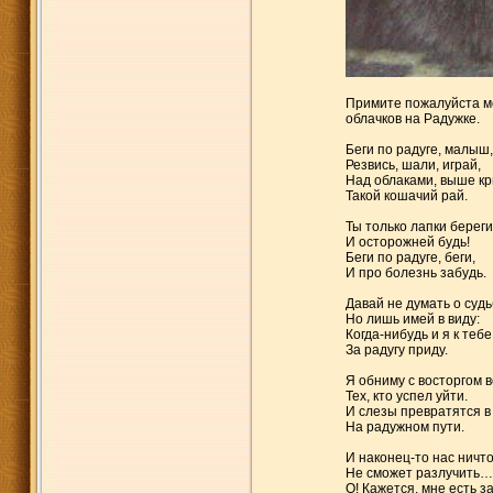
Примите пожалуйста мо
облачков на Радужке.
Беги по радуге, малыш,
Резвись, шали, играй,
Над облаками, выше к
Такой кошачий рай.
Ты только лапки береги
И осторожней будь!
Беги по радуге, беги,
И про болезнь забудь.
Давай не думать о судь
Но лишь имей в виду:
Когда-нибудь и я к тебе
За радугу приду.
Я обниму с восторгом в
Тех, кто успел уйти.
И слезы превратятся в
На радужном пути.
И наконец-то нас ничт
Не сможет разлучить…
О! Кажется, мне есть за