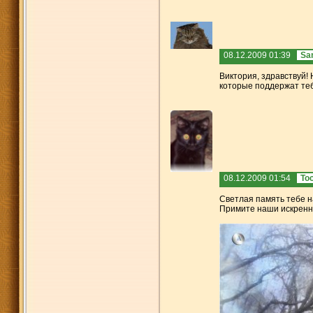
08.12.2009 01:39
Sa
Виктория, здравствуй! 
которые поддержат тебя
08.12.2009 01:54
То
Светлая память тебе н
Примите наши искренн