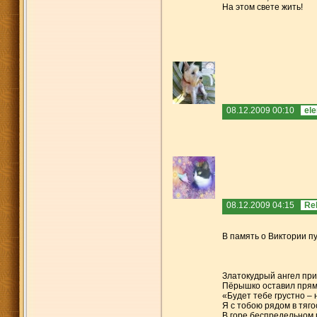
На этом свете жить!
08.12.2009 00:10
el
08.12.2009 04:15
Re
В память о Виктории пу
Златокудрый ангел при
Пёрышко оставил прямо
«Будет тебе грустно – 
Я с тобою рядом в тяго
В горе беспредельном 