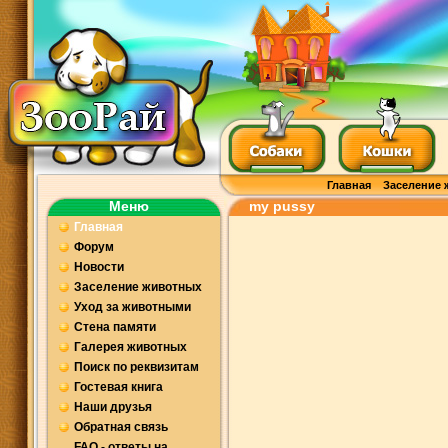
Главная
Заселение 
Меню
my pussy
Главная
Форум
Новости
Заселение животных
Уход за животными
Стена памяти
Галерея животных
Поиск по реквизитам
Гостевая книга
Наши друзья
Обратная связь
FAQ - ответы на