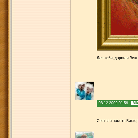
Для тебя, дорогая Викт
08.12.2009 01:59
Ali
Светлая память Викто