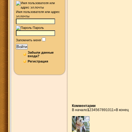
Имя пользователя или адрес
эл.почты
Пароль
Запомнить меня
Войти
Забыли данные
входа?
Регистрация
Комментарии
В начало
1
2
3
4
5
6
7
8
9
10
11
»
В конец