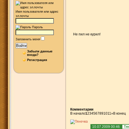
Имя пользователя или адрес
эл.почты
Пароль
Не пил не курил!
Запомнить меня
Войти
Забыли данные
входа?
Регистрация
Комментарии
В начало
1
2
3
4
5
6
7
8
9
10
11
»
В конец
10.07.2009 00:46
Тя