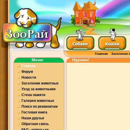
Главная
Заселение 
Меню
Нуриии!
Главная
Форум
Новости
Заселение животных
Уход за животными
Стена памяти
Галерея животных
Поиск по реквизитам
Гостевая книга
Наши друзья
Обратная связь
FAQ - ответы на