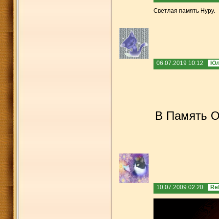
Светлая память Нуру.
06.07.2019 10:12
Юл
В Память О
10.07.2009 02:20
Re