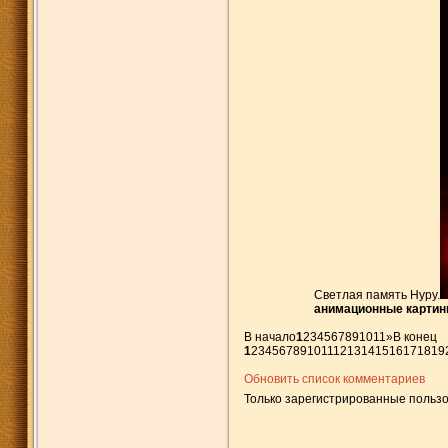
Светлая память Нуру.
анимационные картин
В начало
1
2
3
4
5
6
7
8
9
10
11
»
В конец
1
2
3
4
5
6
7
8
9
10
11
12
13
14
15
16
17
18
19
Обновить список комментариев
Только зарегистрированные пользо