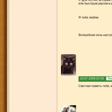
или быстрым укусом в 
Я тебя люблю
Волшебная ночь наступ
10.07.2009 02:56
То
Светлая память тебе, 