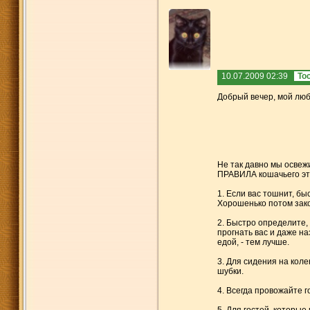
10.07.2009 02:39
То
Добрый вечер, мой лю
Не так давно мы освеж
ПРАВИЛА кошачьего эт
1. Если вас тошнит, бы
Хорошенько потом зак
2. Быстро определите, 
прогнать вас и даже на
едой, - тем лучше.
3. Для сидения на кол
шубки.
4. Всегда провожайте г
5. Для гостей, которые