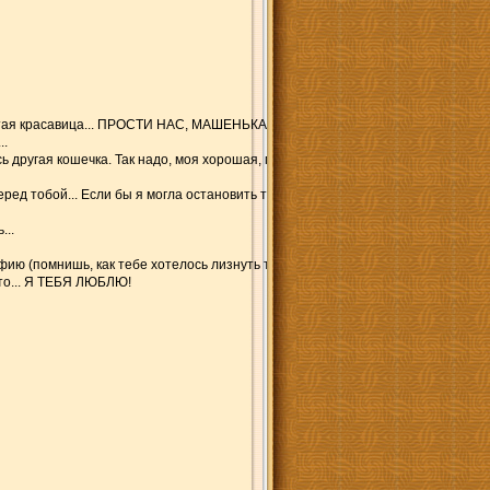
я красавица... ПРОСТИ НАС, МАШЕНЬКА! Мой брат принёс тебя со свалки после
..
ась другая кошечка. Так надо, моя хорошая, понимаешь, НАДО... А о тебе мы по
ред тобой... Если бы я могла остановить ту машину...
...
ию (помнишь, как тебе хотелось лизнуть телефон?) и безмолвно говорю с тоб
 это... Я ТЕБЯ ЛЮБЛЮ!