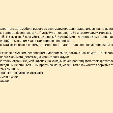
жалостного автомобиля вместе со своим другом, одиннадцатимесячная глазаста
ты теперь в безопасности... Пусть будет хорошо тебе и твоему другу, малышка.
дней, как ты и твой друг убежали в новый, лучший мир... А вчера в доме появил
9 дней... Пусть вам будет там хорошо, Машенька!...
бе, малышка, но это потому, что меня не отпускает давящее ощущение вины пе
.
а живёте в лучшем, безопасном и добром мире, оставив нам память... И любовь
воего любимого, девочка! Да хранит вас Радуга!..
на твоей страничке, мой котёнок, но каждый вечер разглядываю твою фотограф
 приходишь, не снишься.... Ты простила меня, маленькая? Так хочется верить в
ты слышишь....
ЗОЛОТЦЕ! ПОМНЮ И ЛЮБЛЮ!..
а моя! Люблю.
абыла...