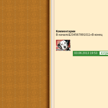
Комментарии
В начало
1
2
3
4
5
6
7
8
9
10
11
»
В конец
03.06.2013 19:53
кэтр