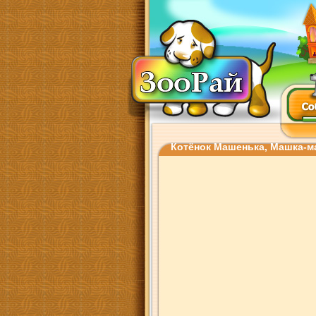
Котёнок Машенька, Машка-ма