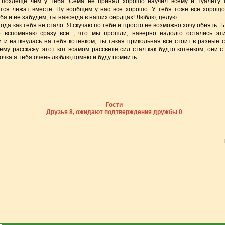
р похлеще чем у тебя. Сема ее принял хорошо научил всему и туалету т
тся лежат вместе. Ну вообщем у нас все хорошо. У тебя тоже все хорощо
я и не забудем, ты навсегда в наших сердцах! Люблю, целую.
ода как тебя не стало. Я скучаю по тебе и просто не возможно хочу обнять. 
о вспоминаю сразу все , что мы прошли, наверно надолго остались эт
и наткнулась на тебя котенком, ты такая прикольная все стоит в разные 
ему расскажу: этот кот всамом рассвете сил стал как будто котенком, они 
очка я тебя очень люблю,помню и буду помнить.
Гости
Друзья 8, ожидают подтверждения дружбы 0