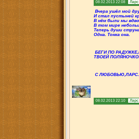
08.02.2013 22:08
Ларс
Вчера ушёл мой дру
И стал пустыней кр
В нём были мы вдво
В том мире неболь
Теперь души струн
Одна. Тонка она.
БЕГИ ПО РАДУЖКЕ,
ТВОЕЙ ПОЛЯНОЧКОЙ
С ЛЮБОВЬЮ,ЛАРС.
08.02.2013 22:10
Ларс