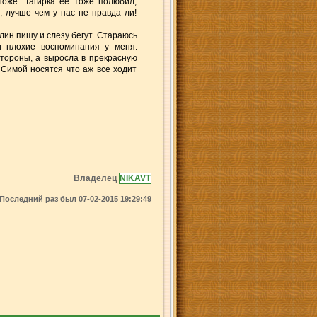
оже. Тагирка ее тоже полюбил,
, лучше чем у нас не правда ли!
Блин пишу и слезу бегут. Стараюсь
и плохие воспоминания у меня.
стороны, а выросла в прекрасную
с Симой носятся что аж все ходит
Владелец
NIKAVT
Последний раз был 07-02-2015 19:29:49