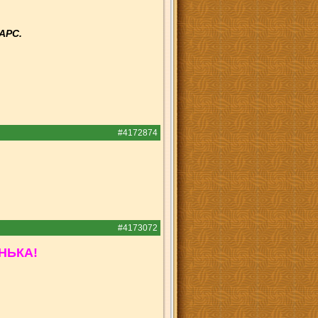
АРС.
#4172874
#4173072
НЬКА!