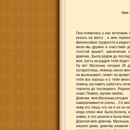
Имя
Она появилась у нас котенком,
уехать на вахту , а мне перее
финансовые трудности и радость
жили мы дружно и счастливо до
толстой кишки?, увеличение п
девочка...Была рядом до последн
моя, пусть на радуге тебе будет
Ну вот Мусенька сегодня 36 
затарохтишь, ляжешь около меня,
не вылизывает, лежит на кровати
тебя все хорошо и у тебя много
помочь заставить работать почки
терпела до последнего. Роднен
знаю. Помню, скучаю люблю.
Девочка моя,Мусенька,сегодня
наворачиваются слезы... Со мн
чему это пишу, что не я не он 
когда плохо мне было,болела, 
замен, я это ценила и была благ
Дорогая моя девочка, Мусенька.
нашего дома, девочку назвали