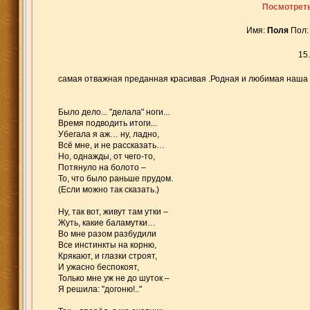
Посмотреть
Имя:
Поля
Пол:
15
самая отважная преданная красивая .Родная и любимая наша Пол
Было дело... "делала" ноги...
Время подводить итоги...
Убегала я аж… ну, ладно,
Всё мне, и не рассказать…
Но, однажды, от чего-то,
Потянуло на болото –
То, что было раньше прудом.
(Если можно так сказать.)
Ну, так вот, живут там утки –
Жуть, какие баламутки…
Во мне разом разбудили
Все инстинкты на корню,
Крякают, и глазки строят,
И ужасно беспокоят,
Только мне уж не до шуток –
Я решила: "догоню!.."