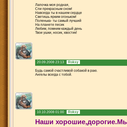
Лапочка моя родная,
Спи прекрасным сном!
Навсегда ты в нашем сердце
Светишь ярким огоньком!
Поленька- ты самый лучший
На планете песик
Любим, помним каждый день
Твои ушки, носик, хвостик!
20.09.2008 23:13
Roksy
Будь самой счастливой собакой в раю.
Ангелы всегда с тобой.
10.10.2008 01:00
Roksy
Наши хорошие,дорогие.Мы