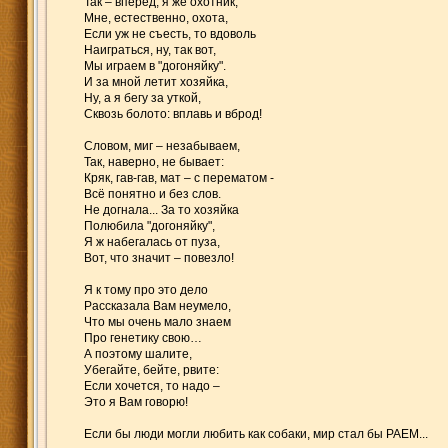
Так – вперёд, я же охотник,
Мне, естественно, охота,
Если уж не съесть, то вдоволь
Наиграться, ну, так вот,
Мы играем в "догоняйку".
И за мной летит хозяйка,
Ну, а я бегу за уткой,
Сквозь болото: вплавь и вброд!
Словом, миг – незабываем,
Так, наверно, не бывает:
Кряк, гав-гав, мат – с перематом -
Всё понятно и без слов.
Не догнала... За то хозяйка
Полюбила "догоняйку",
Я ж набегалась от пуза,
Вот, что значит – повезло!
Я к тому про это дело
Рассказала Вам неумело,
Что мы очень мало знаем
Про генетику свою…
А поэтому шалите,
Убегайте, бейте, рвите:
Если хочется, то надо –
Это я Вам говорю!
Если бы люди могли любить как собаки, мир стал бы РАЕМ...