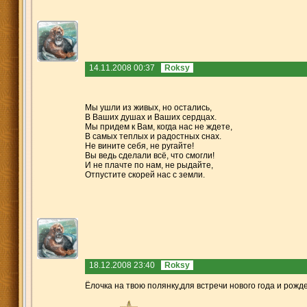
14.11.2008 00:37
Roksy
Мы ушли из живых, но остались,
В Ваших душах и Ваших сердцах.
Мы придем к Вам, когда нас не ждете,
В самых теплых и радостных снах.
Не вините себя, не ругайте!
Вы ведь сделали всё, что смогли!
И не плачте по нам, не рыдайте,
Отпустите скорей нас с земли.
18.12.2008 23:40
Roksy
Ёлочка на твою полянку,для встречи нового года и рожде