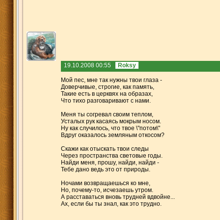
19.10.2008 00:55
Roksy
Мой пес, мне так нужны твои глаза -
Доверчивые, строгие, как память,
Такие есть в церквях на образах,
Что тихо разговаривают с нами.
Меня ты согревал своим теплом,
Усталых рук касаясь мокрым носом.
Ну как случилось, что твое \"потом\"
Вдруг оказалось земляным откосом?
Скажи как отыскать твои следы
Через пространства световые годы.
Найди меня, прошу, найди, найди -
Тебе дано ведь это от природы.
Ночами возвращаешься ко мне,
Но, почему-то, исчезаешь утром.
А расставаться вновь трудней вдвойне...
Ах, если бы ты знал, как это трудно.