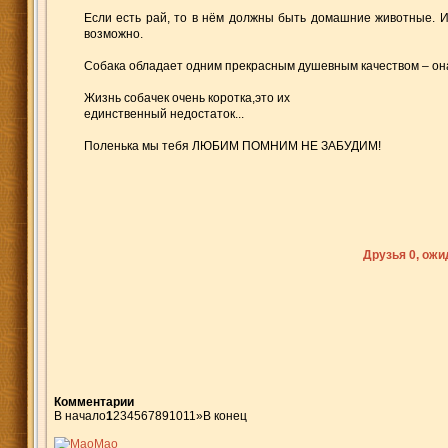
Если есть рай, то в нём должны быть домашние животные. Их
возможно.
Собака обладает одним прекрасным душевным качеством – она
Жизнь собачек очень коротка,это их
единственный недостаток...
Поленька мы тебя ЛЮБИМ ПОМНИМ НЕ ЗАБУДИМ!
Друзья 0, ож
Комментарии
В начало
1
2
3
4
5
6
7
8
9
10
11
»
В конец