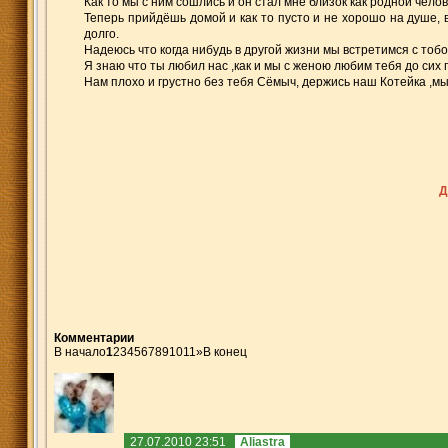
Как то мы с ним сошлись и он стал мне близок как родной челов
Теперь прийдёшь домой и как то пусто и не хорошо на душе, в
долго.
Надеюсь что когда нибудь в другой жизни мы встретимся с тобой в
Я знаю что ты любил нас ,как и мы с женою любим тебя до сих по
Нам плохо и грустно без тебя Сёмыч, держись наш Котейка ,мы п
Д
Комментарии
В начало
1
2
3
4
5
6
7
8
9
10
11
»
В конец
27.07.2010 23:51
Aliastra