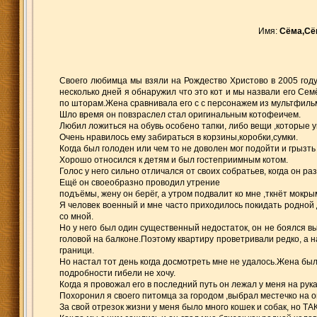
Имя:
Сёма,Сё
Своего любимца мы взяли на Рождество Христово в 2005 году.
несколько дней я обнаружил что это кот и мы назвали его Се
по шторам.Жена сравнивала его с с персонажем из мультфиль
Шло время он повзраслел стал оригинальным котофеичем.
Любил ложиться на обувь особено тапки, либо вещи ,которые у
Очень нравилось ему забираться в корзины,коробки,сумки.
Когда был голоден или чем то не доволен мог подойти и грызть р
Хорошо относился к детям и был гостеприимным котом.
Голос у него сильно отличался от своих собратьев, когда он р
Ещё он своеобразно проводил утрение
подъёмы, жену он берёг, а утром подвалит ко мне ,ткнёт мокрым
Я человек военный и мне часто приходилось покидать родной 
со мной.
Но у него был один существенный недостаток, он не боялся 
головой на балконе.Поэтому квартиру проветривали редко, а н
граници.
Но настал тот день когда досмотреть мне не удалось.Жена был
подробности гибели не хочу.
Когда я провожал его в последний путь он лежал у меня на рука
Похоронил я своего питомца за городом ,выбрал местечко на о
За свой отрезок жизни у меня было много кошек и собак, но ТАКОГ