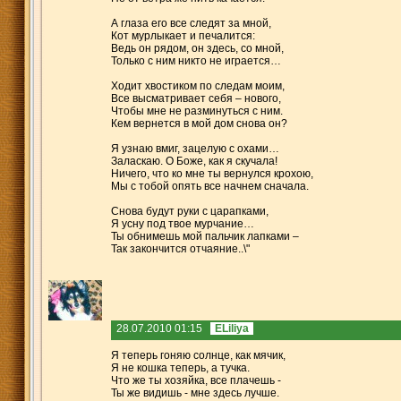
А глаза его все следят за мной,
Кот мурлыкает и печалится:
Ведь он рядом, он здесь, со мной,
Только с ним никто не играется…
Ходит хвостиком по следам моим,
Все высматривает себя – нового,
Чтобы мне не разминуться с ним.
Кем вернется в мой дом снова он?
Я узнаю вмиг, зацелую с охами…
Заласкаю. О Боже, как я скучала!
Ничего, что ко мне ты вернулся крохою,
Мы с тобой опять все начнем сначала.
Снова будут руки с царапками,
Я усну под твое мурчание…
Ты обнимешь мой пальчик лапками –
Так закончится отчаяние..\"
28.07.2010 01:15
ELiliya
Я теперь гоняю солнце, как мячик,
Я не кошка теперь, а тучка.
Что же ты хозяйка, все плачешь -
Ты же видишь - мне здесь лучше.