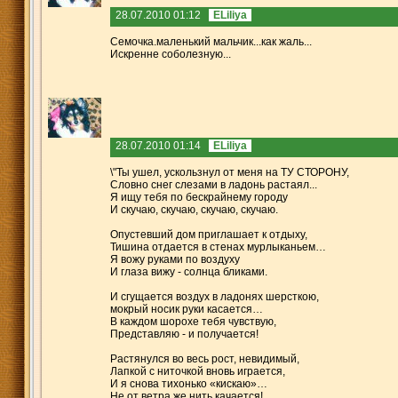
28.07.2010 01:12
ELiliya
Семочка.маленький мальчик...как жаль...
Искренне соболезную...
28.07.2010 01:14
ELiliya
\"Ты ушел, ускользнул от меня на ТУ СТОРОНУ,
Словно снег слезами в ладонь растаял...
Я ищу тебя по бескрайнему городу
И скучаю, скучаю, скучаю, скучаю.
Опустевший дом приглашает к отдыху,
Тишина отдается в стенах мурлыканьем…
Я вожу руками по воздуху
И глаза вижу - солнца бликами.
И сгущается воздух в ладонях шерсткою,
мокрый носик руки касается…
В каждом шорохе тебя чувствую,
Представляю - и получается!
Растянулся во весь рост, невидимый,
Лапкой с ниточкой вновь играется,
И я снова тихонько «кискаю»…
Не от ветра же нить качается!