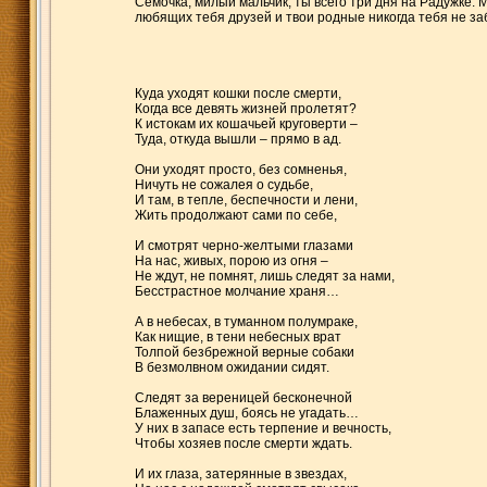
Сёмочка, милый мальчик, ты всего три дня на Радужке. 
любящих тебя друзей и твои родные никогда тебя не забу
Куда уходят кошки после смерти,
Когда все девять жизней пролетят?
К истокам их кошачьей круговерти –
Туда, откуда вышли – прямо в ад.
Они уходят просто, без сомненья,
Ничуть не сожалея о судьбе,
И там, в тепле, беспечности и лени,
Жить продолжают сами по себе,
И смотрят черно-желтыми глазами
На нас, живых, порою из огня –
Не ждут, не помнят, лишь следят за нами,
Бесстрастное молчание храня…
А в небесах, в туманном полумраке,
Как нищие, в тени небесных врат
Толпой безбрежной верные собаки
В безмолвном ожидании сидят.
Следят за вереницей бесконечной
Блаженных душ, боясь не угадать…
У них в запасе есть терпение и вечность,
Чтобы хозяев после смерти ждать.
И их глаза, затерянные в звездах,