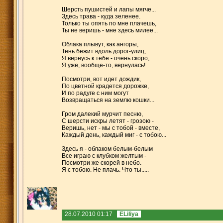
Шерсть пушистей и лапы мягче...
Здесь трава - куда зеленее.
Только ты опять по мне плачешь,
Ты не веришь - мне здесь милее...
Облака плывут, как ангоры,
Тень бежит вдоль дорог-улиц,
Я вернусь к тебе - очень скоро,
Я уже, вообще-то, вернулась!
Посмотри, вот идет дождик,
По цветной крадется дорожке,
И по радуге с ним могут
Возвращаться на землю кошки...
Гром далекий мурчит песню,
С шерсти искры летят - грозою -
Веришь, нет - мы с тобой - вместе,
Каждый день, каждый миг - с тобою...
Здесь я - облаком белым-белым
Все играю с клубком желтым -
Посмотри же скорей в небо.
Я с тобою. Не плачь. Что ты.....
28.07.2010 01:17
ELiliya