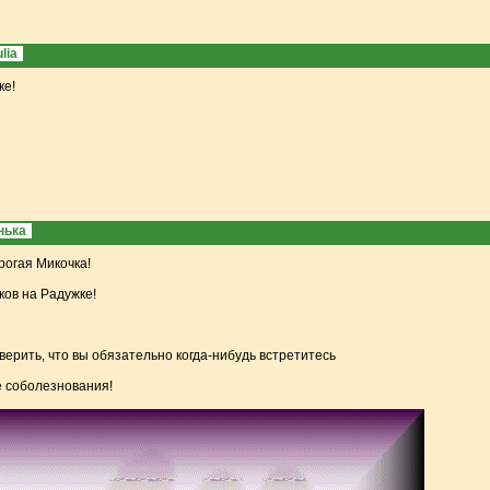
lia
ке!
нька
рогая Микочка!
ков на Радужке!
верить, что вы обязательно когда-нибудь встретитесь
 соболезнования!