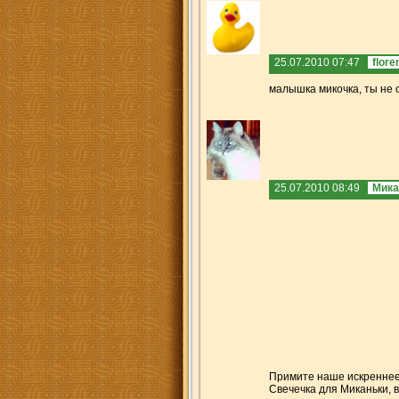
25.07.2010 07:47
flore
малышка микочка, ты не о
25.07.2010 08:49
Мика
Примите наше искреннее
Свечечка для Миканьки, 