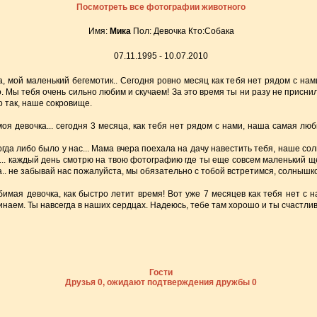
Посмотреть все фотографии животного
Имя:
Мика
Пол: Девочка Кто:Собака
07.11.1995 - 10.07.2010
, мой маленький бегемотик.. Сегодня ровно месяц как тебя нет рядом с нам
 Мы тебя очень сильно любим и скучаем! За это время ты ни разу не присни
о так, наше сокровище.
оя девочка... сегодня 3 месяца, как тебя нет рядом с нами, наша самая лю
когда либо было у нас... Мама вчера поехала на дачу навестить тебя, наше с
я... каждый день смотрю на твою фотографию где ты еще совсем маленький ще
ва.. не забывай нас пожалуйста, мы обязательно с тобой встретимся, солныш
имая девочка, как быстро летит время! Вот уже 7 месяцев как тебя нет с н
инаем. Ты навсегда в наших сердцах. Надеюсь, тебе там хорошо и ты счастлив
Гости
Друзья 0, ожидают подтверждения дружбы 0