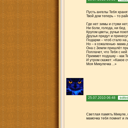
Пусть ангелы Тебя хранят
Твой дом теперь – то рай
Где нет зимы и стужи нет
Ни боли, голода, ни бед.
Кругом цветы, ручьи поют
Друзья придут и принесу
Подарки – чтоб стало на 
Но – к сожаленью- мама д
Она с Земли пришлёт при
Поплачет, что Тебя с ней 
Прижмет подушку – как Те
И утром скажет: «Какое с
Моя Микулечка ...»
25.07.2010 06:48
sols
Светлая память Микуле, м
мамочка тебя помнит и 