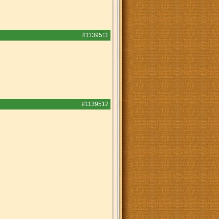
#1139511
#1139512