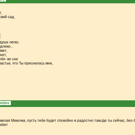
,
ский сад,
,
,
т
душе легко,
алеко...
вет,
нет,
бя- во сне
частье, что Ты приснилась мне,
ombre
илая Микочка, пусть тебе будет спокойно и радостно там,где ты сейчас, без бо
любит