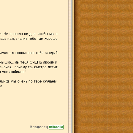
и. Ни прошло ни дня, чтобы мы о
лась нам, значит тебе там хорошо
бимая... я вспоминаю тебя каждый
олнышко... мы тебя ОЧЕНЬ любим и
ночек... почему так быстро летит
ко мое любимое!
ами((( Мы очень по тебе скучаем,
а.
Владелец
mikaella