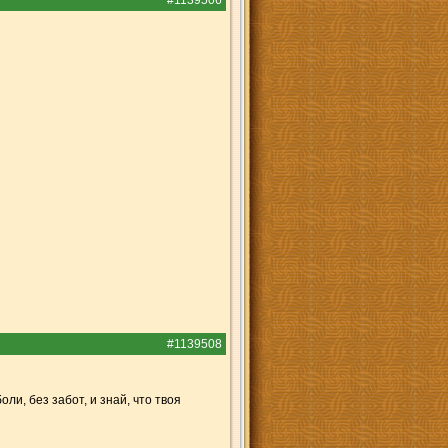
#1139506
#1139508
ли, без забот, и знай, что твоя