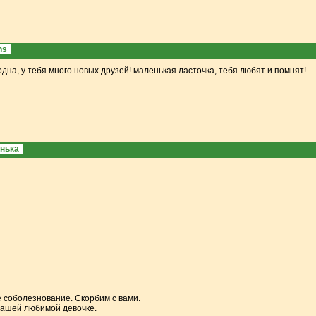
ns
дна, у тебя много новых друзей! маленькая ласточка, тебя любят и помнят!
нька
 соболезнование. Скорбим с вами.
вашей любимой девочке.