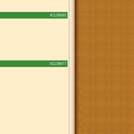
#1139685
#1139877