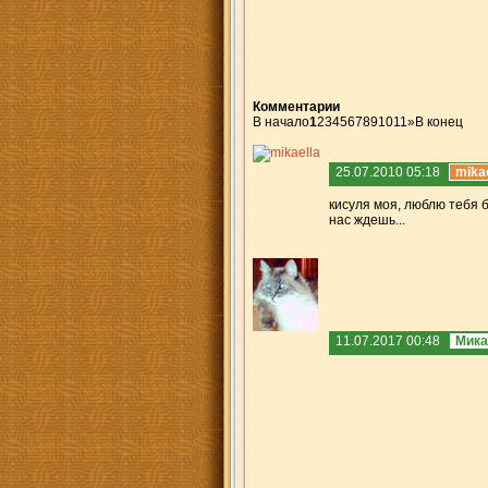
Комментарии
В начало
1
2
3
4
5
6
7
8
9
10
11
»
В конец
25.07.2010 05:18
mikae
кисуля моя, люблю тебя б
нас ждешь...
11.07.2017 00:48
Мика