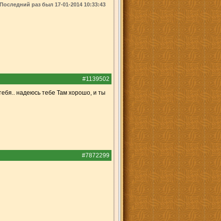
Последний раз был 17-01-2014 10:33:43
#1139502
тебя.. надеюсь тебе Там хорошо, и ты
#7872299