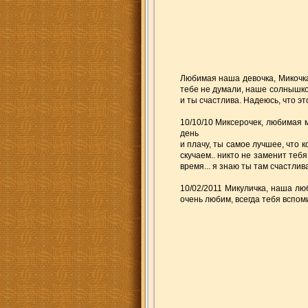
Любимая наша девочка, Микочка
тебе не думали, наше солнышко.
и ты счастлива. Надеюсь, что эт
10/10/10 Миксерочек, любимая м
день
и плачу, ты самое лучшее, что 
скучаем.. никто не заменит теб
время... я знаю ты там счастли
10/02/2011 Микуличка, наша люб
очень любим, всегда тебя вспом