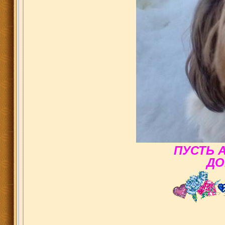
ПУСТЬ 
ДО