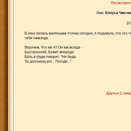
Посмотреть
Имя:
Елеуса Чио чи
10
В окно билась маленькая птичка сегодня, я подумала, что это
тебя навсегда.
Впрочем, Что же я? Он как всегда -
Быстроногий, Бежит впереди.
Боль в груди говорит: "Не беда.
Ты догонишь его... Погоди..."
Друзья 2, ож