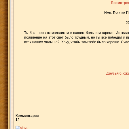
Посмотрет
Имя:
Пончик
П
2
Ты был первым мальчиком в нашем большом гареме. Интелли
появление на этот свет было трудным, но ты все победил и 
всех наших малышей. Хочу, чтобы там тебе было хорошо. Счас
Друзья 0, о
Комментарии
1
2