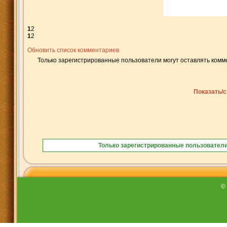
1
2
1
2
Обновить список комментариев
Только зарегистрированные пользователи могут оставлять комм
Показать/с
Только зарегистрированные пользователи
©