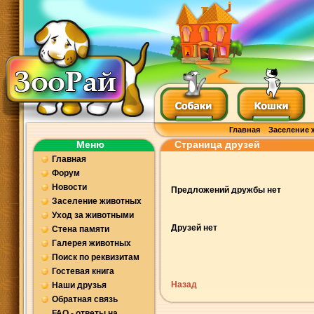
Главная
Заселение 
Меню
Страница друзей
Главная
Форум
Новости
Предложений дружбы нет
Заселение животных
Уход за животными
Друзей нет
Стена памяти
Галерея животных
Поиск по реквизитам
Гостевая книга
Назад
Наши друзья
Обратная связь
FAQ - ответы на