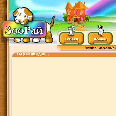
Главная
Заселение 
Ты у меня один...