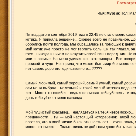
Посмотрет
Имя:
Мурзик
Пол: Мал
Пятнадцатого сентября 2019 года в 22.45 не стало моего самог
котика. Я приняла решение... Скорее всего не правильное. Д
боролись почти полгода. Мы обращались за помощью к девяти 
мой котик уже просто не мог терпеть боль. Он так плакал, он 
грех... никогда и ничем не искупить своей вины перед ним. Но 
мои знакомые. На меня удивлялись ветеринары... Все говорили:
произойти чудо...Не верила, что может быть мир без моего сол
нет самого дорогого, единственного... ?????
Самый любимый, самый хороший, самый умный, самый добрый, 
сам меня выбрал... маленький и такой милый котенок подошел к
лет... Может ты ошибся... ведь я не смогла тебя уберечь... и 
день тебе уйти от меня навсегда…
Мой пушистый красавец… наглядеться на тебя невозможно… ты
преданности… ты — мой настоящий которебенок. Такой люби
повезло, что в моей жизни были эти шесть лет… очень жаль, 
много лет вместе… Только жизнь не даёт нам долго быть сча