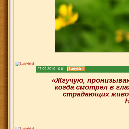
27.09.2019 10:01
Ladybird
«Жгучую, пронизыва
когда смотрел в гл
страдающих живо
Н