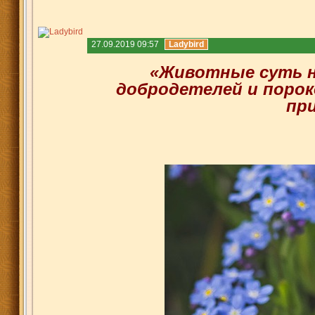
27.09.2019 09:57
Ladybird
«Животные суть н
добродетелей и порок
пр