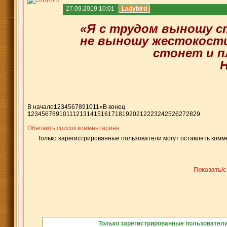
27.09.2019 10:01
Ladybird
«Я с трудом выношу с
не выношу жестокости
стонет и п
Н
В начало
1
2
3
4
5
6
7
8
9
10
11
»
В конец
1
2
3
4
5
6
7
8
9
10
11
12
13
14
15
16
17
18
19
20
21
22
23
24
25
26
27
28
29
Обновить список комментариев
Только зарегистрированные пользователи могут оставлять комм
Показать/с
Только зарегистрированные пользователи