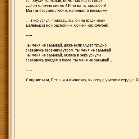
А попугай толковый, может сплясать Гопак
Да! он конечно сможет! И не на то, способен!
Мы так безумно любим, маленького вельможу
… тихо уснул, прижавшись, он на груди моей
маленький мой разбойник, бойкий как Кочубей.
-----
Ты меня не забывай, даже если будет трудно
Я вернусь весенним утром, ты меня не забывай
Ты меня не забывай, облака в реке уснули
Я вернусь дождём в июле, ты меня не забывай...
-----
Сладкие мои, Петюня и Фионочка, вы всегда у меня в сердце. Я