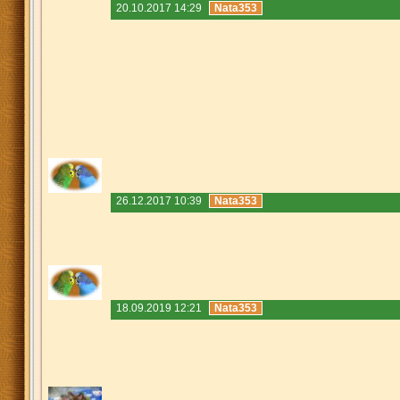
20.10.2017 14:29
Nata353
26.12.2017 10:39
Nata353
18.09.2019 12:21
Nata353