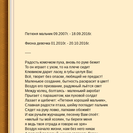
Петюня мальчик 09.2007г. - 18.09.2016г.
Фиона девочка 01.2010г. - 20.10.2016г.
-----
Радость комочком пуха, вновь по руке бежит
То он играет с ухом, то на плече сидит
Клювиком дарит ласку, в губы целуя Вас
Всё, творит без опаски, любящий не предаст!
Маленькое создание, бытность раскрасит в цвет!
Воздух его призвание, радужный льётся свет
Между колец, болтаясь - маленький акробат
Прыгает с парашютом, как пуховой солдат
Лазает и щебечет: «Петюня хороший мальчик»,
Славная радости птаха, шейку погладит пальчик
Сядет на руку ловко, лапками обожмёт
И как ручьём журчащим, песенку Вам споёт:
«милый ты мой хозяин, ты береги меня
я ведь твоя отрада и говорю не зря»
Воздух начало жизни, нам без него никак