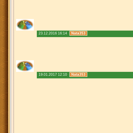
23.12.2016 16:14
Nata353
19.01.2017 12:10
Nata353