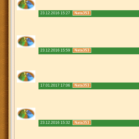
23.12.2016 15:27
Nata353
23.12.2016 15:59
Nata353
17.01.2017 17:06
Nata353
23.12.2016 15:32
Nata353