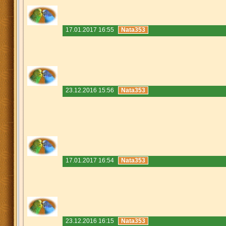
17.01.2017 16:55
Nata353
23.12.2016 15:56
Nata353
17.01.2017 16:54
Nata353
23.12.2016 16:15
Nata353