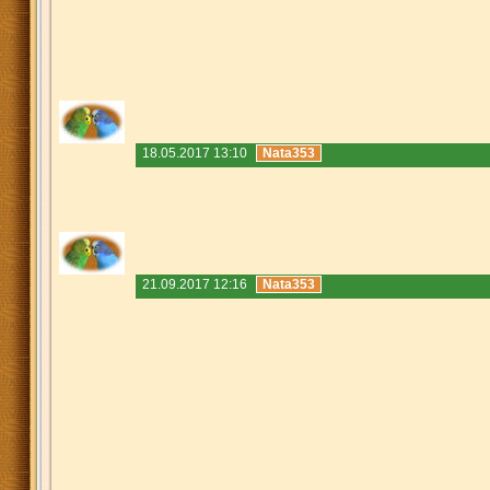
18.05.2017 13:10
Nata353
21.09.2017 12:16
Nata353