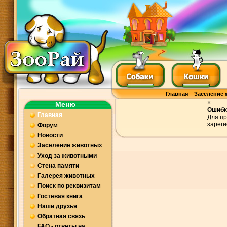
Главная
Заселение 
×
Меню
Ошибк
Главная
Для пр
зареги
Форум
Новости
Заселение животных
Уход за животными
Стена памяти
Галерея животных
Поиск по реквизитам
Гостевая книга
Наши друзья
Обратная связь
FAQ - ответы на