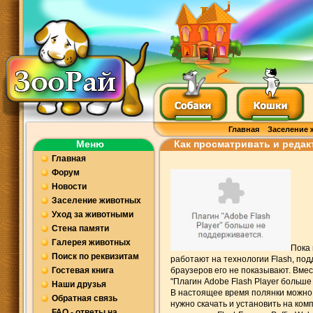
Главная
Заселение 
Меню
Как просматривать и редак
Главная
Форум
Новости
Заселение животных
Уход за животными
Стена памяти
Галерея животных
Пока 
Поиск по реквизитам
работают на технологии Flash, по
Гостевая книга
браузеров его не показывают. Вмес
"Плагин Adobe Flash Player больш
Наши друзья
В настоящее время полянки можно 
Обратная связь
нужно скачать и установить на ко
FAQ - ответы на