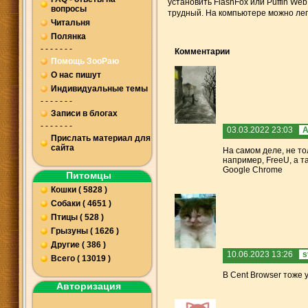
установить FlashFox или Puffin We
вопросы
трудный. На компьютере можно лег
Читальня
Полянка
- - - - - - -
Комментарии
Помощь ЗооРаю
О нас пишут
Индивидуальные темы
- - - - - - -
Записи в блогах
- - - - - - -
03.03.2022 23:03
A
Прислать материал для
сайта
На самом деле, не то
например, FreeU, а т
Google Chrome
Питомцы
Кошки ( 5828 )
Собаки ( 4651 )
Птицы ( 528 )
Грызуны ( 1626 )
Другие ( 386 )
10.06.2023 13:26
s
Всего ( 13019 )
В Cent Browser тоже 
Авторизация