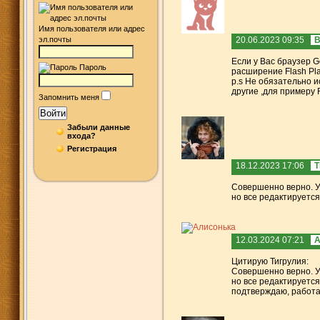
Имя пользователя или адрес
эл.почты
20.06.2023 09:35
Если у Вас браузер G
Пароль
расширение Flash Pla
p.s Не обязательно 
другие ,для примеру R
Запомнить меня
Войти
Забыли данные
входа?
Регистрация
18.12.2023 17:06
Т
Совершенно верно. У 
но все редактируется
12.03.2024 07:21
А
Цитирую Тигрулия:
Совершенно верно. У 
но все редактируется
подтверждаю, работа