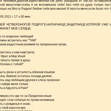
я любимая,дорогая,единственная,так рано ушедшая от нас,но оставшаяся
ной минуточки,чтобы я не вспоминала тебя! Без тебя на душе только пуст
рошо на Мосту Радуги! Люблю тебя,моя милая! И прости меня,если было что то
05.2011 г. 17 ч.30 мин.
ЕЙ ЧЕТВЕРОНОГОЙ ПОДРУГЕ,НАПАРНИЦЕ,ЗАЩИТНИЦЕ,КОТОРОЙ УЖЕ Н
КИНЕТ МОЕ СЕРДЦЕ.
о-то искренне любящий
лжен встретить нас "ТАМ"
лаем радостным,громким по прекрасным лугам,
нестись к нам навстречу
у Врат в Мир Иной
глянуть прямо в душу:
,Хозяин,с тобой!"
ыть грехи и усталость,облизав языком.
знь Земная осталась позади,далеко.
есь над любящим другом я слезу пророню:
ы найди меня только
ть в Аду,хоть в Раю!"
уверен,что где-то за Пределом иным
одят стаи собачьи по лугам неземным.
ть с рожденья я знаю,
о твой короток век,