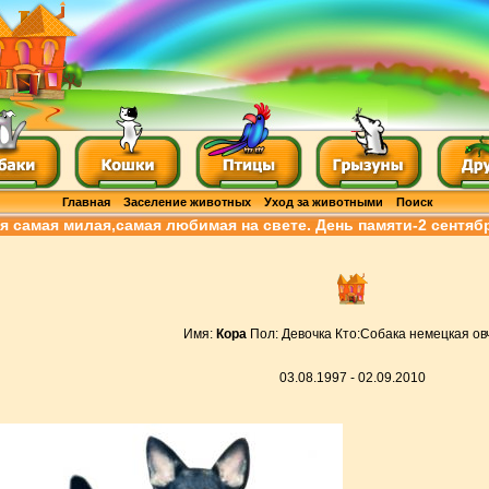
Главная
Заселение животных
Уход за животными
Поиск
я самая милая,самая любимая на свете. День памяти-2 сентяб
Имя:
Кора
Пол: Девочка Кто:Собака немецкая ов
03.08.1997 - 02.09.2010