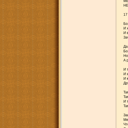
МЫ
НЕ
17
Бо
И 
И 
За
Да
Бо
Но
А 
И 
И ж
И 
Др
Та
Та
И 
Та
За
Ме
Чт