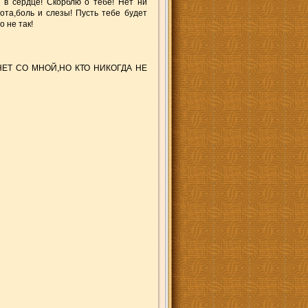
 в сердце! Скорблю о тебе! Нет ни
ота,боль и слезы! Пусть тебе будет
 не так!
ЕТ СО МНОЙ,НО КТО НИКОГДА НЕ