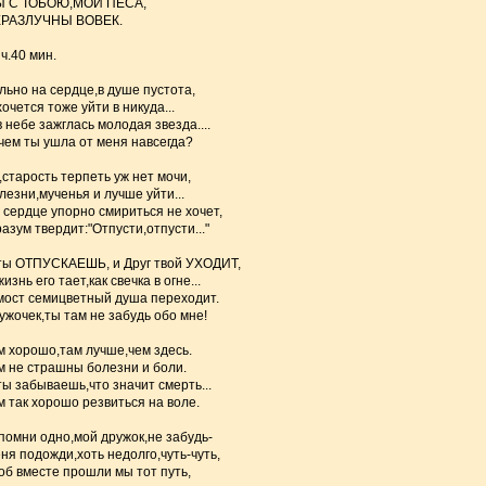
 С ТОБОЮ,МОЙ ПЕСА,
РАЗЛУЧНЫ ВОВЕК.
 ч.40 мин.
льно на сердце,в душе пустота,
хочется тоже уйти в никуда...
в небе зажглась молодая звезда....
чем ты ушла от меня навсегда?
,старость терпеть уж нет мочи,
лезни,мученья и лучше уйти...
 сердце упорно смириться не хочет,
разум твердит:"Отпусти,отпусти..."
ты ОТПУСКАЕШЬ, и Друг твой УХОДИТ,
изнь его тает,как свечка в огне...
мост семицветный душа переходит.
ужочек,ты там не забудь обо мне!
м хорошо,там лучше,чем здесь.
м не страшны болезни и боли.
ты забываешь,что значит смерть...
м так хорошо резвиться на воле.
помни одно,мой дружок,не забудь-
ня подожди,хоть недолго,чуть-чуть,
об вместе прошли мы тот путь,