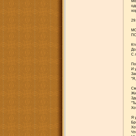
Мо
од
хо
29.
МО
ПО
Кт
До
С 
По
И 
За
"Я
См
Жи
Зд
"Т
Хо
Я 
Бр
Хо
Чт