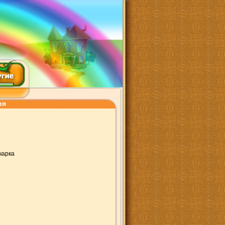
ря
чарка