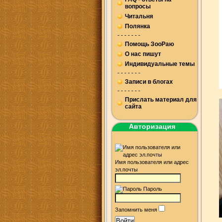
вопросы
Читальня
Полянка
- - - - - - -
Помощь ЗооРаю
О нас пишут
Индивидуальные темы
- - - - - - -
Записи в блогах
- - - - - - -
Прислать материал для
сайта
Авторизация
Имя пользователя или адрес
эл.почты
Пароль
Запомнить меня
Войти