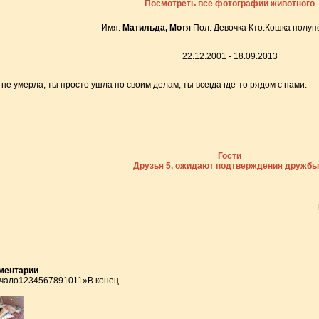
Посмотреть все фотографии животного
Имя:
Матильда, Мотя
Пол: Девочка Кто:Кошка полуп
22.12.2001 - 18.09.2013
 не умерла, ты просто ушла по своим делам, ты всегда где-то рядом с нами.
Гости
Друзья 5, ожидают подтверждения дружбы
ментарии
чало
1
2
3
4
5
6
7
8
9
10
11
»
В конец