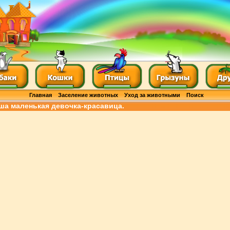
Главная
Заселение животных
Уход за животными
Поиск
ша маленькая девочка-красавица.