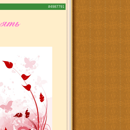
#4987791