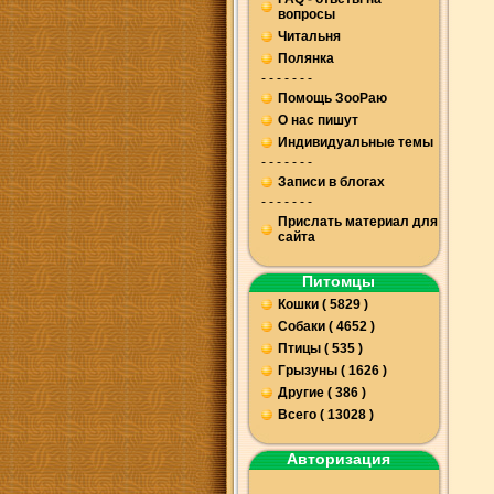
вопросы
Читальня
Полянка
- - - - - - -
Помощь ЗооРаю
О нас пишут
Индивидуальные темы
- - - - - - -
Записи в блогах
- - - - - - -
Прислать материал для
сайта
Питомцы
Кошки ( 5829 )
Собаки ( 4652 )
Птицы ( 535 )
Грызуны ( 1626 )
Другие ( 386 )
Всего ( 13028 )
Авторизация