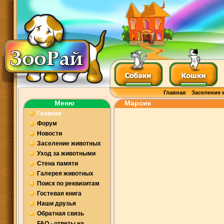
Главная
Заселение 
Меню
Марсик
Главная
Форум
Новости
Заселение животных
Уход за животными
Стена памяти
Галерея животных
Поиск по реквизитам
Гостевая книга
Наши друзья
Обратная связь
FAQ - ответы на