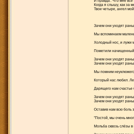
И правда.. Что мне все 
Когда я слышу, как за 
Твои четыре, ангел мой
Зачем они уходят рань
Мы вспоминаем малень
Холодный нос, и лужи 
Пометили начищенный 
Зачем они уходят рань
Зачем они уходят рань
Мы помним неуклюжего
Который нас любил. Лег
Дарящего нам счастье 
Зачем они уходят рань
Зачем они уходят рань
Оставив нам всю боль 
"Постой, мы очень мног
Мольба сквозь слёзы в 