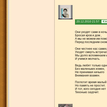
20.12.2010 21:57
Ki
Они уходят сами в ночь
Бросая кров и дом ,
А мы не можем им помо
Перед последним сном
Они честнее нас самих
Уходят смерть встречат
Мы долго вспоминаем 
И учимся молчать.
Ведь любят только одн
Без маленьких измен,
Не принимая ничьего
Внимания взамен.
Поглотит время малый 
Но память не простит.
И тот, кого сегодня нет
Тихонько заурчит.