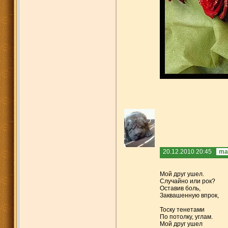
20.12.2010 20:45
ma
Мой друг ушел.
Случайно или рок?
Оставив боль,
Заквашенную впрок,
Тоску тенетами
По потолку, углам.
Мой друг ушел