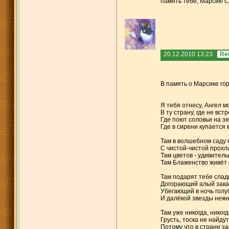
память тебе, Марсик! С
20.12.2010 13:23
Re
В память о Марсике гор
Я тебя отнесу, Ангел мо
В ту страну, где не вст
Где поют соловьи на з
Где в сирени купается 
Там в волшебном саду 
С чистой-чистой прохл
Там цветов - удивительн
Там Блаженство живёт 
Там подарят тебе слад
Догорающий алый зака
Убегающий в ночь голу
И далёкой звезды нежн
Там уже никогда, никогд
Грусть, тоска не найдут
Потому что в стране з