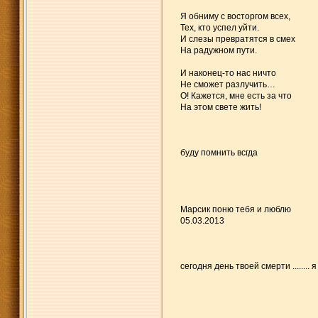
Я обниму с восторгом всех,
Тех, кто успел уйти.
И слезы превратятся в смех
На радужном пути.
И наконец-то нас ничто
Не сможет разлучить…
О! Кажется, мне есть за что
На этом свете жить!
буду помнить всгда
Марсик поню тебя и люблю
05.03.2013
сегодня день твоей смерти ........