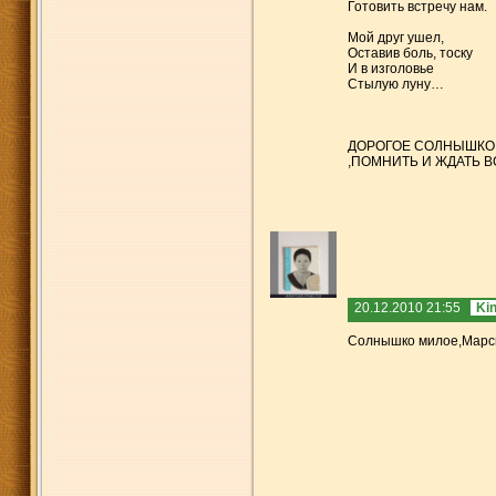
Готовить встречу нам.
Мой друг ушел,
Оставив боль, тоску
И в изголовье
Стылую луну…
ДОРОГОЕ СОЛНЫШКО! 
,ПОМНИТЬ И ЖДАТЬ ВСТРЕ
20.12.2010 21:55
Ki
Солнышко милое,Марсик