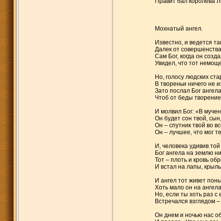
Правит бал королева Л
Мохнатый ангел.
Известно, и ведется так
Далек от совершенства
Сам Бог, когда он созда
Увидел, что тот немоще
Но, голосу людских ст
В твореньи ничего не 
Зато послал Бог ангел
Чтоб от беды творение
И молвил Бог: «В муче
Он будет сон твой, сын
Он – спутник твой во вс
Он – лучшее, что мог т
И, человека удивив той
Бог ангела на землю н
Тот – плоть и кровь о
И встал на лапы, крыль
И ангел тот живет поны
Хоть мало он на ангела
Но, если ты хоть раз с 
Встречался взглядом –
Он днем и ночью нас о