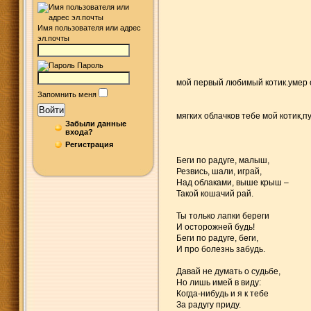
Имя пользователя или адрес
эл.почты
Пароль
мой первый любимый котик.умер о
Запомнить меня
Войти
мягких облачков тебе мой котик,п
Забыли данные
входа?
Регистрация
Беги по радуге, малыш,
Резвись, шали, играй,
Над облаками, выше крыш –
Такой кошачий рай.
Ты только лапки береги
И осторожней будь!
Беги по радуге, беги,
И про болезнь забудь.
Давай не думать о судьбе,
Но лишь имей в виду:
Когда-нибудь и я к тебе
За радугу приду.