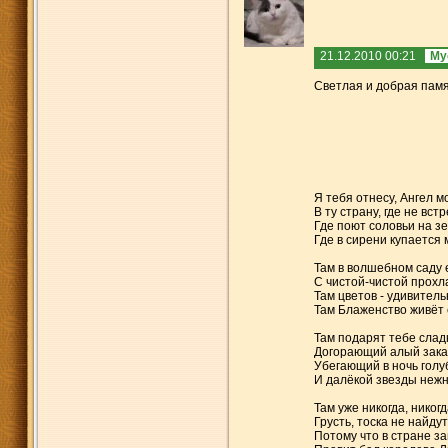
21.12.2010 00:21
Му
Светлая и добрая памя
Я тебя отнесу, Ангел мо
В ту страну, где не вст
Где поют соловьи на з
Где в сирени купается 
Там в волшебном саду 
С чистой-чистой прохл
Там цветов - удивительн
Там Блаженство живёт 
Там подарят тебе слад
Догорающий алый зака
Убегающий в ночь голу
И далёкой звезды нежн
Там уже никогда, никогд
Грусть, тоска не найдут
Потому что в стране з