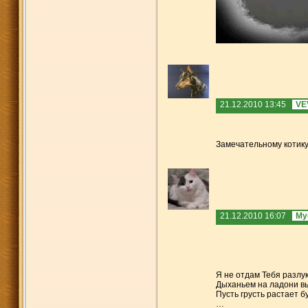
21.12.2010 13:45
VE
Замечательному котику.
21.12.2010 16:07
Му
Я не отдам Тебя разлук
Дыханьем на ладони в
Пусть грусть растает б
…