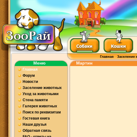
Главная
Заселение 
Меню
Мартин
Главная
Форум
Новости
Заселение животных
Уход за животными
Стена памяти
Галерея животных
Поиск по реквизитам
Гостевая книга
Наши друзья
Обратная связь
FAQ - ответы на