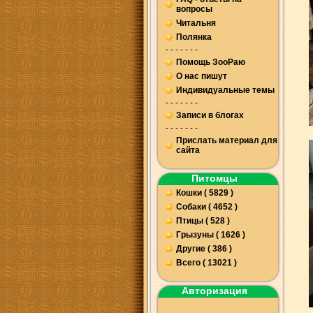
вопросы
Читальня
Полянка
- - - - - - -
Помощь ЗооРаю
О нас пишут
Индивидуальные темы
- - - - - - -
Записи в блогах
- - - - - - -
Прислать материал для
сайта
Питомцы
Кошки ( 5829 )
Собаки ( 4652 )
Птицы ( 528 )
Грызуны ( 1626 )
Другие ( 386 )
Всего ( 13021 )
Авторизация