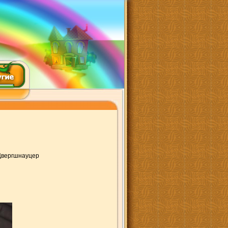
Цвергшнауцер