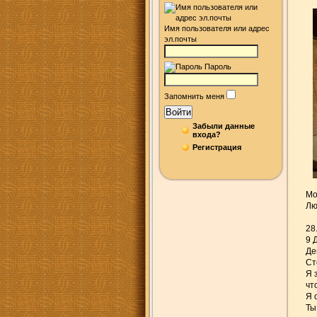
Имя пользователя или адрес
эл.почты
Пароль
Запомнить меня
Войти
Забыли данные
входа?
Регистрация
Мо
Лю
28
9 
Де
Ст
Я 
чт
Я 
Ты