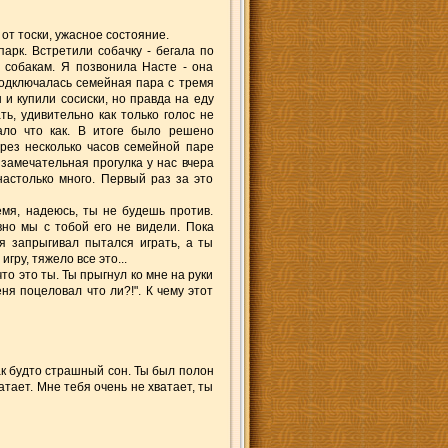
 от тоски, ужасное состояние.
арк. Встретили собачку - бегала по
м собакам. Я позвонила Насте - она
подключалась семейная пара с тремя
 и купили сосиски, но правда на еду
ть, удивительно как только голос не
вало что как. В итоге было решено
ерез несколько часов семейной паре
 замечательная прогулка у нас вчера
астолько много. Первый раз за это
емя, надеюсь, ты не будешь против.
вно мы с тобой его не видели. Пока
я запрыгивал пытался играть, а ты
гру, тяжело все это...
то это ты. Ты прыгнул ко мне на руки
я поцеловал что ли?!". К чему этот
ак будто страшный сон. Ты был полон
атает. Мне тебя очень не хватает, ты