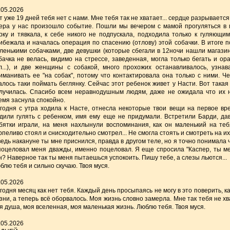
.05.2026
т уже 19 дней тебя нет с нами. Мне тебя так не хватает... сердце разрывается
ера у нас произошло событие. Пошли мы вечером с мамой прогуляться в п
рку и тявкала, к себе никого не подпускала, подходила только к гуляющи
ибежала и началась операция по спасению (отлову) этой собачки. В итоге 
ленькими собачками, две девушки (которые сбегали в 12ночи нашли магазин
бачка не велась, видимо на стрессе, заведенная, могла только бегать и ора
л...), и две женщины с собакой, много прохожих останавливалось, узна
иманивать ее "на собак", потому что контактировала она только с ними. Ч
алось таки поймать беглянку. Сейчас этот ребенок живет у Насти. Вот такая
лучилась. Спасибо всем неравнодушным людям, даже не ожидала что их н
емя заснула спокойно.
годня с утра ходила к Насте, отнесла некоторые твои вещи на первое вр
дили гулять с ребенком, имя ему еще не придумали. Встретили Барди, да
бятки играли, на меня нахлынули воспоминания, как он маленький на теб
рпеливо стоял и снисходительно смотрел... Не смогла стоять и смотреть на их и
ведь накануне ты мне приснился, правда в другом теле, но я точно понимала ч
поцеловал меня дважды, именно поцеловал. Я еще спросила "Каспер, ты мен
н? Наверное так ты меня пытаешься успокоить. Пишу тебе, а слезы льются...
блю тебя и сильно скучаю. Твоя муся.
.05.2026
годня месяц как нет тебя. Каждый день просыпаясь не могу в это поверить, к
зни, а теперь всё оборвалось. Моя жизнь словно замерла. Мне так тебя не хв
я душа, моя вселенная, моя маленькая жизнь. Люблю тебя. Твоя муся.
.05.2026