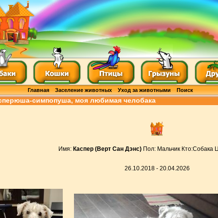
Главная
Заселение животных
Уход за животными
Поиск
сперюша-симпопуша, моя любимая челобака
Имя:
Каспер (Верт Сан Дэнс)
Пол: Мальчик Кто:Собака 
26.10.2018 - 20.04.2026