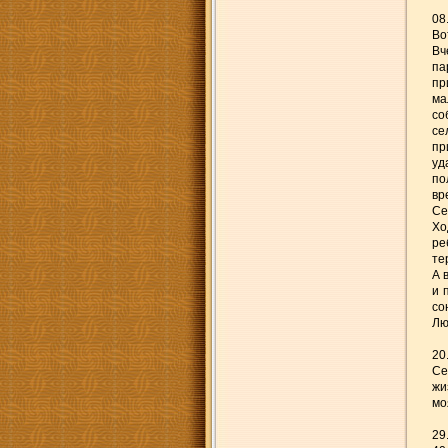
08
Во
Вч
па
пр
ма
со
се
пр
уд
по
вр
Се
Хо
ре
те
А 
и 
со
Лю
20
Се
жи
мо
29