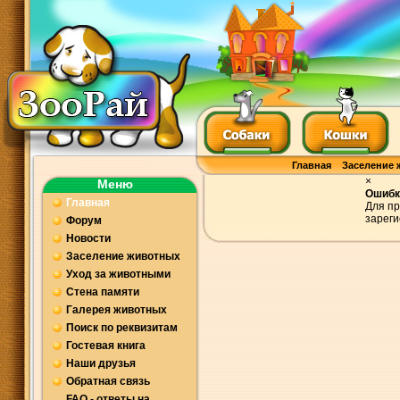
Главная
Заселение 
×
Меню
Ошибк
Главная
Для пр
зареги
Форум
Новости
Заселение животных
Уход за животными
Стена памяти
Галерея животных
Поиск по реквизитам
Гостевая книга
Наши друзья
Обратная связь
FAQ - ответы на