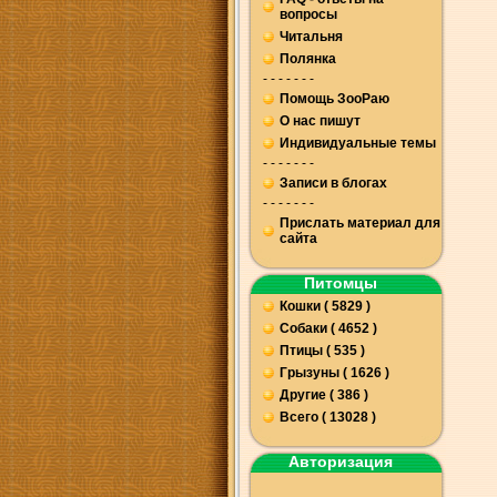
вопросы
Читальня
Полянка
- - - - - - -
Помощь ЗооРаю
О нас пишут
Индивидуальные темы
- - - - - - -
Записи в блогах
- - - - - - -
Прислать материал для
сайта
Питомцы
Кошки ( 5829 )
Собаки ( 4652 )
Птицы ( 535 )
Грызуны ( 1626 )
Другие ( 386 )
Всего ( 13028 )
Авторизация