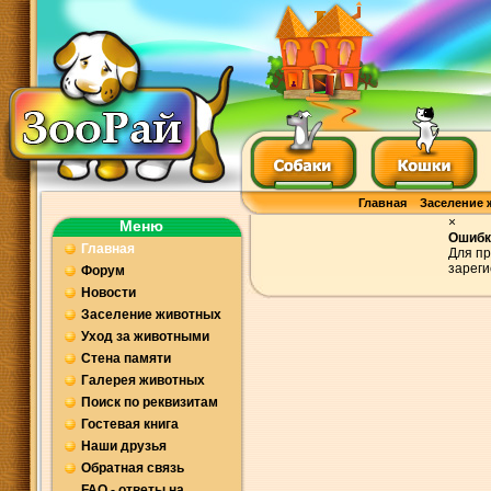
Главная
Заселение 
×
Меню
Ошибк
Главная
Для пр
зареги
Форум
Новости
Заселение животных
Уход за животными
Стена памяти
Галерея животных
Поиск по реквизитам
Гостевая книга
Наши друзья
Обратная связь
FAQ - ответы на