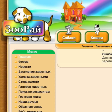
Главная
Заселение 
×
Меню
Ошибк
Главная
Для пр
зареги
Форум
Новости
Заселение животных
Уход за животными
Стена памяти
Галерея животных
Поиск по реквизитам
Гостевая книга
Наши друзья
Обратная связь
FAQ - ответы на