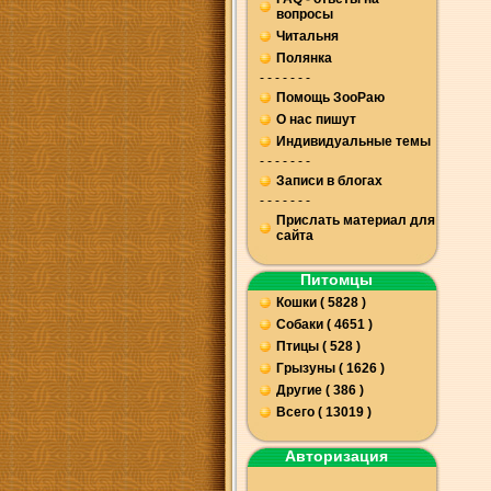
вопросы
Читальня
Полянка
- - - - - - -
Помощь ЗооРаю
О нас пишут
Индивидуальные темы
- - - - - - -
Записи в блогах
- - - - - - -
Прислать материал для
сайта
Питомцы
Кошки ( 5828 )
Собаки ( 4651 )
Птицы ( 528 )
Грызуны ( 1626 )
Другие ( 386 )
Всего ( 13019 )
Авторизация