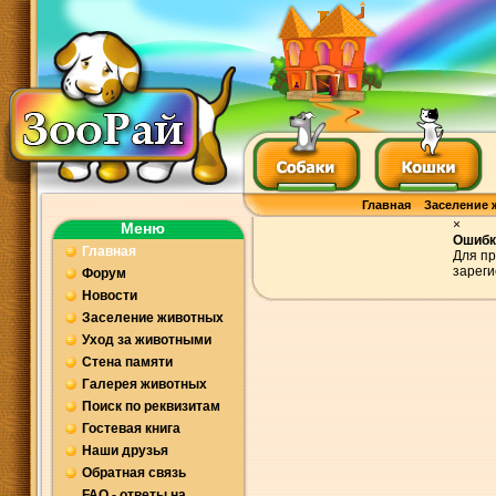
Главная
Заселение 
×
Меню
Ошибк
Главная
Для пр
зареги
Форум
Новости
Заселение животных
Уход за животными
Стена памяти
Галерея животных
Поиск по реквизитам
Гостевая книга
Наши друзья
Обратная связь
FAQ - ответы на