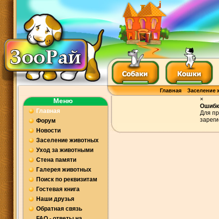
Главная
Заселение 
×
Меню
Ошибк
Главная
Для пр
зареги
Форум
Новости
Заселение животных
Уход за животными
Стена памяти
Галерея животных
Поиск по реквизитам
Гостевая книга
Наши друзья
Обратная связь
FAQ - ответы на