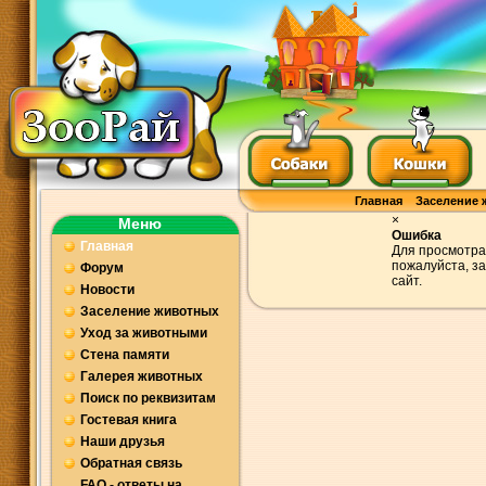
Главная
Заселение 
×
Меню
Ошибка
Главная
Для просмотра
пожалуйста, з
Форум
сайт.
Новости
Заселение животных
Уход за животными
Стена памяти
Галерея животных
Поиск по реквизитам
Гостевая книга
Наши друзья
Обратная связь
FAQ - ответы на