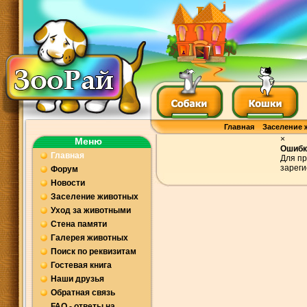
Главная
Заселение 
×
Меню
Ошибк
Главная
Для пр
зареги
Форум
Новости
Заселение животных
Уход за животными
Стена памяти
Галерея животных
Поиск по реквизитам
Гостевая книга
Наши друзья
Обратная связь
FAQ - ответы на