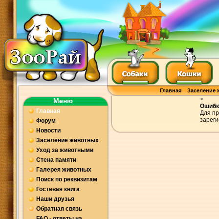
Главная
Заселение 
×
Меню
Ошибк
Главная
Для пр
зареги
Форум
Новости
Заселение животных
Уход за животными
Стена памяти
Галерея животных
Поиск по реквизитам
Гостевая книга
Наши друзья
Обратная связь
FAQ - ответы на