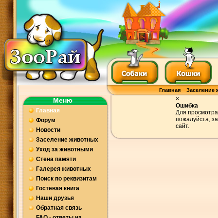
Главная
Заселение 
×
Меню
Ошибка
Главная
Для просмотра
пожалуйста, з
Форум
сайт.
Новости
Заселение животных
Уход за животными
Стена памяти
Галерея животных
Поиск по реквизитам
Гостевая книга
Наши друзья
Обратная связь
FAQ - ответы на