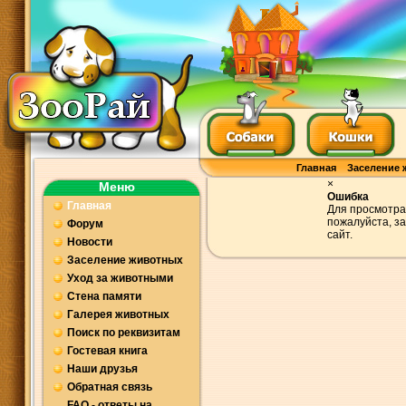
Главная
Заселение 
×
Меню
Ошибка
Главная
Для просмотра
пожалуйста, з
Форум
сайт.
Новости
Заселение животных
Уход за животными
Стена памяти
Галерея животных
Поиск по реквизитам
Гостевая книга
Наши друзья
Обратная связь
FAQ - ответы на