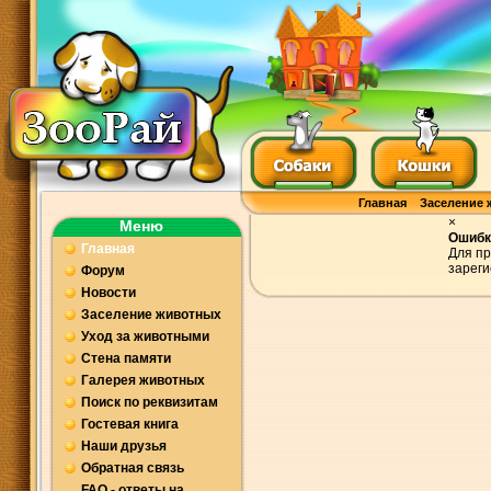
Главная
Заселение 
×
Меню
Ошибк
Главная
Для пр
зареги
Форум
Новости
Заселение животных
Уход за животными
Стена памяти
Галерея животных
Поиск по реквизитам
Гостевая книга
Наши друзья
Обратная связь
FAQ - ответы на