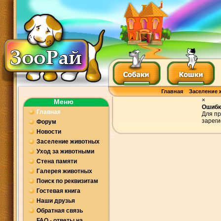
Главная
Заселение 
×
Меню
Ошибк
Главная
Для пр
зареги
Форум
Новости
Заселение животных
Уход за животными
Стена памяти
Галерея животных
Поиск по реквизитам
Гостевая книга
Наши друзья
Обратная связь
FAQ - ответы на