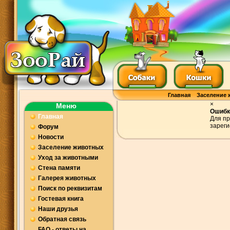
Главная
Заселение 
×
Меню
Ошибк
Главная
Для пр
зареги
Форум
Новости
Заселение животных
Уход за животными
Стена памяти
Галерея животных
Поиск по реквизитам
Гостевая книга
Наши друзья
Обратная связь
FAQ - ответы на