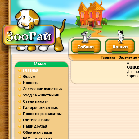
Главная
Заселение 
×
Меню
Ошибк
Главная
Для пр
зареги
Форум
Новости
Заселение животных
Уход за животными
Стена памяти
Галерея животных
Поиск по реквизитам
Гостевая книга
Наши друзья
Обратная связь
FAQ - ответы на