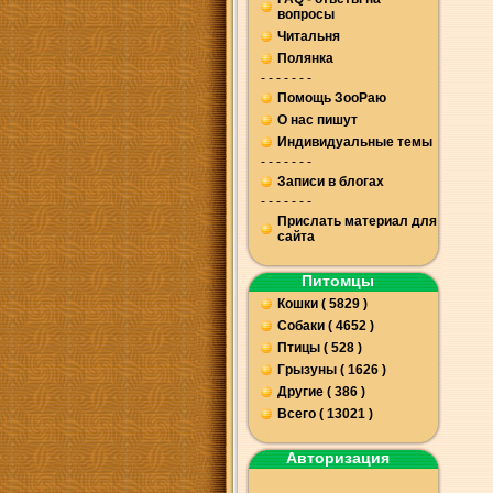
вопросы
Читальня
Полянка
- - - - - - -
Помощь ЗооРаю
О нас пишут
Индивидуальные темы
- - - - - - -
Записи в блогах
- - - - - - -
Прислать материал для
сайта
Питомцы
Кошки ( 5829 )
Собаки ( 4652 )
Птицы ( 528 )
Грызуны ( 1626 )
Другие ( 386 )
Всего ( 13021 )
Авторизация