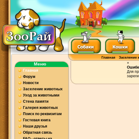
Главная
Заселение 
×
Меню
Ошибк
Главная
Для пр
зареги
Форум
Новости
Заселение животных
Уход за животными
Стена памяти
Галерея животных
Поиск по реквизитам
Гостевая книга
Наши друзья
Обратная связь
FAQ - ответы на