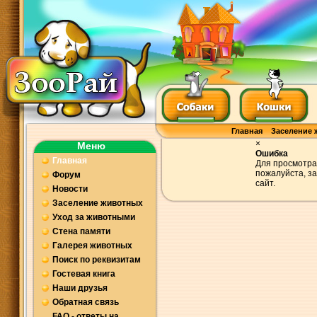
Главная
Заселение 
×
Меню
Ошибка
Главная
Для просмотра
пожалуйста, з
Форум
сайт.
Новости
Заселение животных
Уход за животными
Стена памяти
Галерея животных
Поиск по реквизитам
Гостевая книга
Наши друзья
Обратная связь
FAQ - ответы на