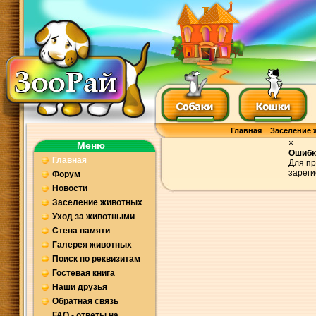
Главная
Заселение 
×
Меню
Ошибк
Главная
Для пр
зареги
Форум
Новости
Заселение животных
Уход за животными
Стена памяти
Галерея животных
Поиск по реквизитам
Гостевая книга
Наши друзья
Обратная связь
FAQ - ответы на