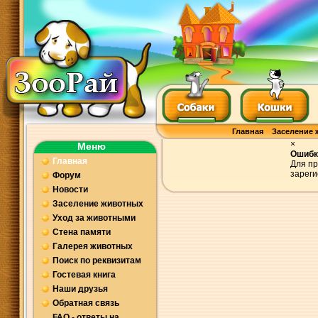
Главная
Заселение 
×
Меню
Ошибк
Главная
Для пр
зареги
Форум
Новости
Заселение животных
Уход за животными
Стена памяти
Галерея животных
Поиск по реквизитам
Гостевая книга
Наши друзья
Обратная связь
FAQ - ответы на