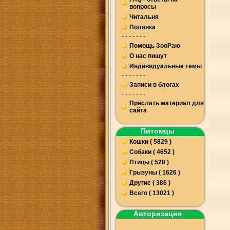
вопросы
Читальня
Полянка
- - - - - - -
Помощь ЗооРаю
О нас пишут
Индивидуальные темы
- - - - - - -
Записи в блогах
- - - - - - -
Прислать материал для
сайта
Питомцы
Кошки ( 5829 )
Собаки ( 4652 )
Птицы ( 528 )
Грызуны ( 1626 )
Другие ( 386 )
Всего ( 13021 )
Авторизация