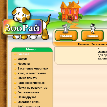
Главная
Заселение 
×
Меню
Ошибк
Главная
Для пр
зареги
Форум
Новости
Заселение животных
Уход за животными
Стена памяти
Галерея животных
Поиск по реквизитам
Гостевая книга
Наши друзья
Обратная связь
FAQ - ответы на