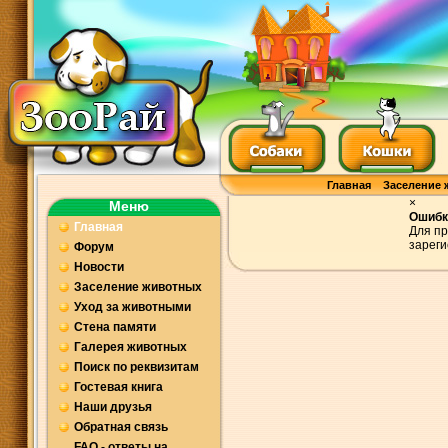
Главная
Заселение 
×
Меню
Ошибк
Главная
Для пр
зареги
Форум
Новости
Заселение животных
Уход за животными
Стена памяти
Галерея животных
Поиск по реквизитам
Гостевая книга
Наши друзья
Обратная связь
FAQ - ответы на